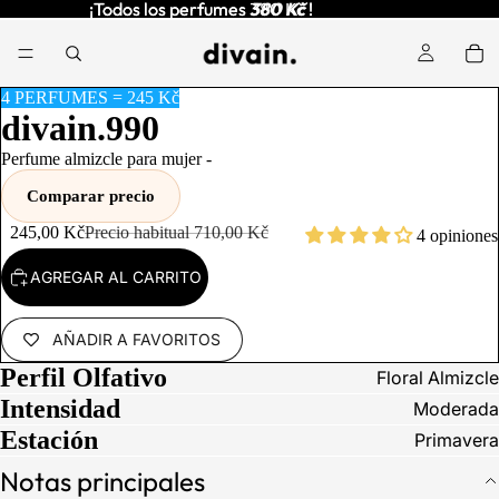
¡Todos los perfumes
¡Todos los perfumes 380 Kč !
380 Kč
!
4 PERFUMES = 245 Kč
divain.990
Perfume almizcle para mujer -
Comparar precio
245,00 Kč
Precio habitual
710,00 Kč
4 opiniones
AGREGAR AL CARRITO
AÑADIR A FAVORITOS
Perfil Olfativo
Floral Almizcle
Intensidad
Moderada
Estación
Primavera
Notas principales