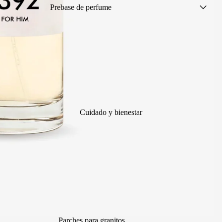
Prebase de perfume
Perfumes mujer
Perfumes hombre
Perfumes unisex
Brumas perfumadas
Perfumes para el verano
Colonias infantiles
Cuidado y bienestar
Perfumes sin alcohol
Perfumes sin muestra (¡ahorras 1€!)
Tamaño viaje
Cuidado corporal perfumado
Perfumes para eventos
Notas olfativas
Parches para granitos