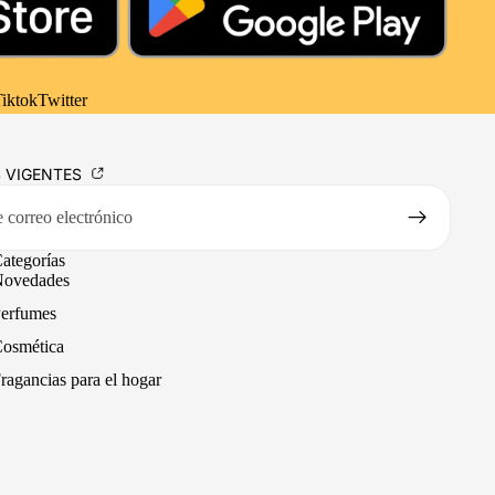
iktok
Twitter
S VIGENTES
ategorías
ovedades
erfumes
osmética
ragancias para el hogar