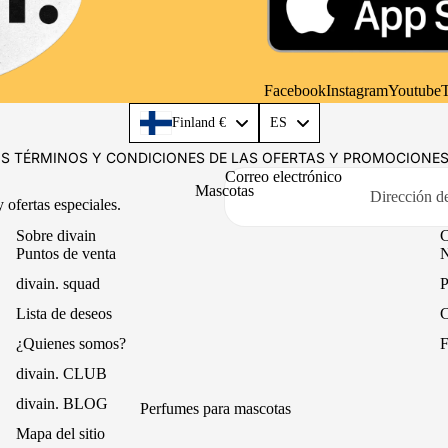
Spray
Oficina
Ambientador Mikado
Fragancias textiles
Facebook
Instagram
Youtube
T
Aceites esenciales
Language
Finland €
ES
S TÉRMINOS Y CONDICIONES DE LAS OFERTAS Y PROMOCIONE
Correo electrónico
Mascotas
 ofertas especiales.
Sobre divain
C
Puntos de venta
N
divain. squad
P
Lista de deseos
C
¿Quienes somos?
F
divain. CLUB
divain. BLOG
Perfumes para mascotas
Mapa del sitio
Bálsamo para almohadillas