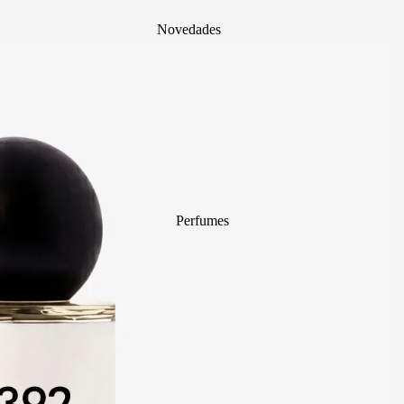
Novedades
Top Ventas
Mystery Box
Body Mist
divain. ZEN
Perfumes