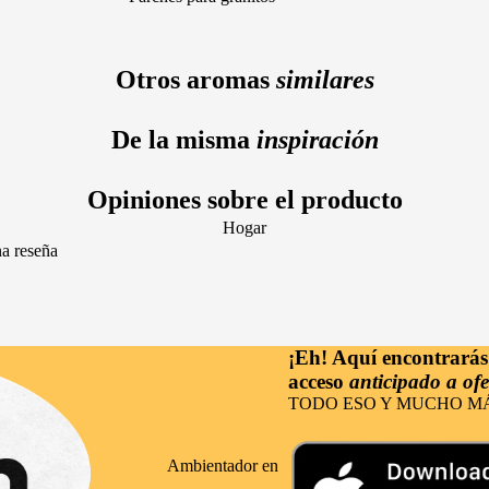
Vainilla
Lavanda
(¡novedad!)
Frambuesa
Nardo
Solares
Otros aromas
similares
Limón
Cuidado facial
Sándalo
Cuidado de barba
De la misma
inspiración
Gourmand
Cuidado capilar
Opiniones sobre el producto
Cereza
Cuidado corporal
Hogar
Almizcle
Cuidado de manos
na reseña
Coco
Nutricosmética
Naranja
Masaje y relajación
¡Eh! Aquí encontrará
Ocasiones
acceso
anticipado a ofe
Fiesta
TODO ESO Y MUCHO MÁ
Eventos
Ambientador en
Casual