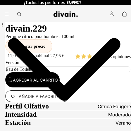
¡Todos los perfumes
¡Todos los perfumes 11,99€ !
11,99€
!
REPRODUCIR
divain.229
EL VIDEO
Perfume cítrico para hombre -
100
ml
Comparar precio
11,99 €
Precio habitual
27,95 €
643 opiniones
Versión
AGREGAR AL CARRITO
AÑADIR A FAVORITOS
Perfil Olfativo
Cítrica Fougère
Intensidad
Moderado
Estación
Verano