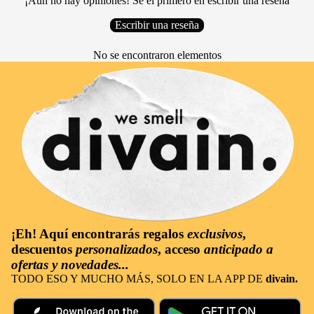
¡Aún no hay opiniones! Sé el primero en escribir una reseña
Escribir una reseña
No se encontraron elementos
¡Eh! Aquí encontrarás
regalos
exclusivos
,
descuentos
personalizados
, acceso
anticipado a
ofertas y novedades...
TODO ESO Y MUCHO MÁS, SOLO EN LA APP DE
divain.