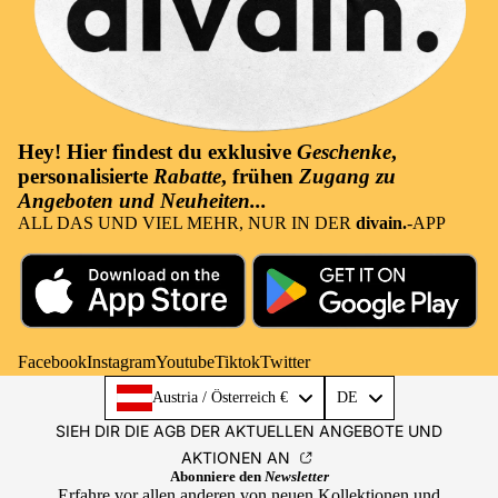
Hey! Hier findest du
exklusive
Geschenke
,
personalisierte
Rabatte
, frühen
Zugang zu
Angeboten und Neuheiten...
ALL DAS UND VIEL MEHR, NUR IN DER
divain.
-APP
Facebook
Instagram
Youtube
Tiktok
Twitter
Language
Austria / Österreich €
DE
SIEH DIR DIE AGB DER AKTUELLEN ANGEBOTE UND
AKTIONEN AN
Abonniere den
Newsletter
Erfahre vor allen anderen von neuen Kollektionen und