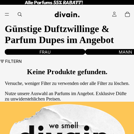
Alle Parfums
Alle Parfums 55% RABATT !
55% RABATT
!
Günstige Duftzwillinge &
Parfum Dupes im Angebot
Duftzwillinge für Damen
Duftzwillinge für Herren
FRAU
MANN
kaufen
FILTERN
Keine Produkte gefunden.
Versuche, weniger Filter zu verwenden oder
alle Filter zu löschen
.
Nutze unsere Auswahl an Parfums im Angebot. Exklusive Düfte
zu unwiderstehlichen Preisen.