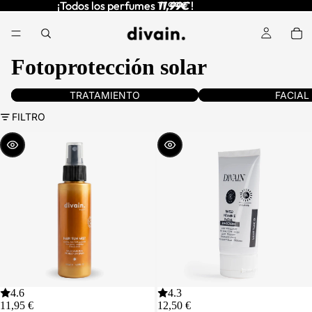
¡Todos los perfumes
¡Todos los perfumes 11,99€ !
11,99€
!
Fotoprotección solar
divain. CARE
Cuidado Facial
TRATAMIENTO
FACIAL
FILTRO
ELEGIR
ELEGIR
4.6
4.3
11,95 €
12,50 €