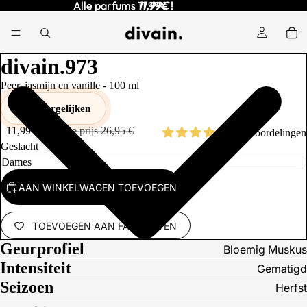
Alle parfums
Alle parfums 11,99€ !
11,99€
!
divain.973
Peer, jasmijn en vanille -
100
ml
Prijs vergelijken
11,99 €
Normale prijs
26,95 €
31 beoordelingen
Geslacht
AAN WINKELWAGEN TOEVOEGEN
TOEVOEGEN AAN FAVORIETEN
Geurprofiel
Bloemig Muskus
Intensiteit
Gematigd
Seizoen
Herfst