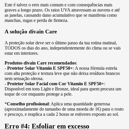
Este é talvez o erro mais comum e com consequências mais
graves a longo prazo. Os raios UVA atravessam as nuvens e até
as janelas, causando dano acumulativo que se manifesta como
manchas, rugas e perda de firmeza.
A solução divain Care
A proteção solar deve ser o último passo da tua rotina matinal,
TODOS os dias do ano, independentemente do clima ou se vais
estar em interiores.
Produtos divain Care recomendados
:
-
Protetor Solar Vitamin E SPF50+
: A nossa fórmula estrela
com alta proteção e textura leve que não deixa resíduos brancos
nem sensação oleosa.
-
Protetor Solar Facial com Cor Vitamin E SPF50+
:
Disponível em tons Light e Bronze, ideal para quem procura um
toque de cor enquanto protege a pele.
*
Conselho profissional
: Aplica uma quantidade generosa
(aproximadamente do tamanho de uma moeda de 1€) para o rosto
e pescoço, e reaplica a cada 2 horas se estiveres exposto ao sol.
Erro #4: Esfoliar em excesso