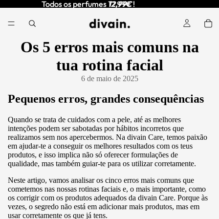
Todos os perfumes
Todos os perfumes 12,99€ !
12,99€
!
Os 5 erros mais comuns na
tua rotina facial
6 de maio de 2025
Pequenos erros, grandes consequências
Quando se trata de cuidados com a pele, até as melhores
intenções podem ser sabotadas por hábitos incorretos que
realizamos sem nos apercebermos. Na divain Care, temos paixão
em ajudar-te a conseguir os melhores resultados com os teus
produtos, e isso implica não só oferecer formulações de
qualidade, mas também guiar-te para os utilizar corretamente.
Neste artigo, vamos analisar os cinco erros mais comuns que
cometemos nas nossas rotinas faciais e, o mais importante, como
os corrigir com os produtos adequados da divain Care. Porque às
vezes, o segredo não está em adicionar mais produtos, mas em
usar corretamente os que já tens.