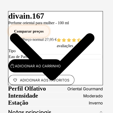
divain.167
Perfume oriental para mulher -
100
ml
Comparar preços
13,99 €
Preço normal
27,95 €
922
avaliações
Tipo
ADICIONAR AO CARRINHO
ADICIONAR AOS FAVORITOS
Perfil Olfativo
Oriental Gourmand
Intensidade
Moderado
Estação
Inverno
Notas principais