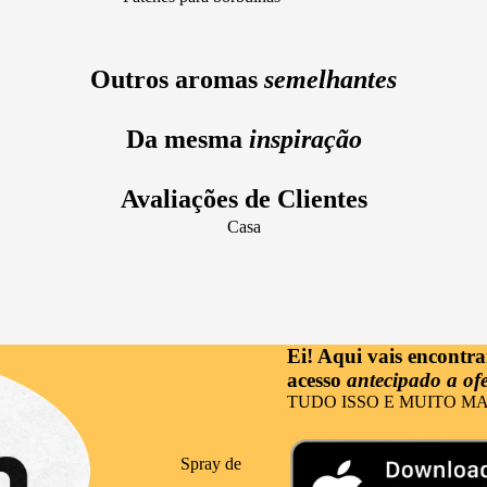
Notas olfativas
(novidade!)
Baunilha
Lavanda
Solares
Outros aromas
semelhantes
Framboesa
Tuberosa
Cuidado facial
Limão
Cuidado da barba
Da mesma
inspiração
Sândalo
Cuidado capilar
Gourmand
Avaliações de Clientes
Cuidado corporal
Cereja
Casa
Cuidado das mãos
Almíscar
Nutricosmética
Coco
Massagem e relaxamento
Laranja
Ei! Aqui vais encontr
acesso
antecipado a ofe
Ocasiões
TUDO ISSO E MUITO MA
Festa
Eventos
Spray de