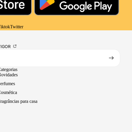
iktok
Twitter
VIGOR
ategorias
ovidades
erfumes
osmética
ragrâncias para casa