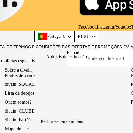
ambiente
Casual
Difusor Mikado
Escritório
Fragrâncias
Facebook
Instagram
Youtube
T
têxteis
Language
Portugal €
PT-PT
Óleos essenciais
TA OS TERMOS E CONDIÇÕES DAS OFERTAS E PROMOÇÕES EM 
E-mail
Animais de estimação
e ofertas especiais.
Sobre a divain
C
Pontos de venda
N
divain. SQUAD
P
Lista de desejos
C
Quem somos?
F
divain. CLUBE
divain. BLOG
Perfumes para animais
Mapa do site
Bálsamo para