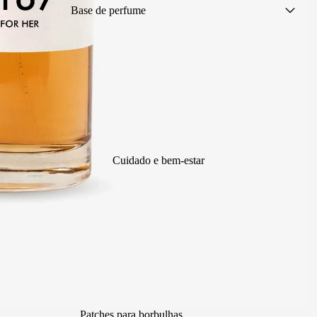
Base de perfume
Perfumes femininos
Perfumes masculinos
Perfumes unissexo
Brumas perfumadas
Perfumes de verão
Colónias infantis
Cuidado e bem-estar
Perfumes sem álcool
Perfumes sem amostra (poupes
1€!)
Tamanho de viagem
Cuidado corporal perfumado
Perfumes para eventos
Patches para borbulhas