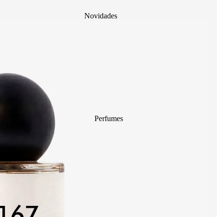
Novidades
Mais Vendidos
Mystery Box
Body Mist
divain. ZEN
Perfumes