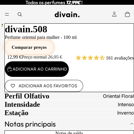
Todos os perfumes
Todos os perfumes 12,99€ !
12,99€
!
divain.508
Perfume oriental para mulher -
100
ml
Comparar preços
12,99 €
Preço normal
26,95 €
161 avaliações
ADICIONAR AO CARRINHO
ADICIONAR AOS FAVORITOS
Perfil Olfativo
Oriental Floral
Intensidade
Intenso
Estação
Inverno
Notas principais
Notas de saída