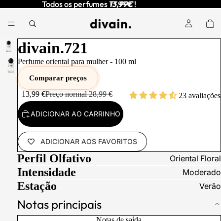
Todos os perfumes
Todos os perfumes 13,99€ !
13,99€
!
divain.721
Perfume oriental para mulher -
100
ml
Comparar preços
13,99 €
Preço normal
28,99 €
23 avaliações
ADICIONAR AO CARRINHO
ADICIONAR AOS FAVORITOS
Perfil Olfativo
Oriental Floral
Intensidade
Moderado
Estação
Verão
Notas principais
Notas de saída