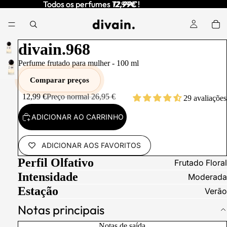
Todos os perfumes
Todos os perfumes 12,99€ !
12,99€
!
divain.968
Perfume frutado para mulher -
100
ml
Comparar preços
12,99 €
Preço normal
26,95 €
29 avaliações
ADICIONAR AO CARRINHO
ADICIONAR AOS FAVORITOS
Perfil Olfativo
Frutado Floral
Intensidade
Moderada
Estação
Verão
Notas principais
Notas de saída