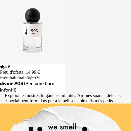
44% off
4.6
AFEGIR
Preu d'oferta
14,99 €
Preu habitual
26,95 €
divain.903
(Perfume floral
infantil)
Explora les nostres fragàncies infantils. Aromes suaus i delicats
especialment formulats per a la pell sensible dels més petits.