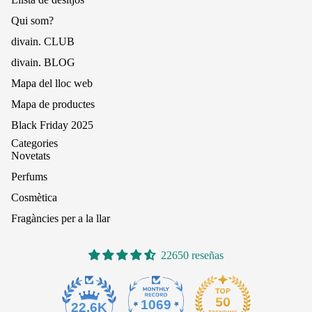
Qui som?
divain. CLUB
divain. BLOG
Mapa del lloc web
Mapa de productes
Black Friday 2025
Categories
Novetats
Perfums
Cosmètica
Fragàncies per a la llar
22650 reseñas
1069
22.6K