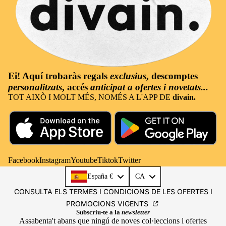
Ei! Aquí trobaràs
regals
exclusius
, descomptes
personalitzats
, accés
anticipat a ofertes i novetats...
TOT AIXÒ I MOLT MÉS, NOMÉS A L'APP DE
divain.
Facebook
Instagram
Youtube
Tiktok
Twitter
Language
España €
CA
CONSULTA ELS TERMES I CONDICIONS DE LES OFERTES I
PROMOCIONS VIGENTS
Subscriu-te a la
newsletter
Assabenta't abans que ningú de noves col·leccions i ofertes