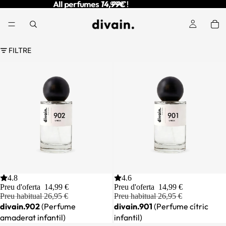
All perfumes
All perfumes 14,99€ !
14,99€
!
FILTRE
44% off
4.8
44% off
4.6
AFEGIR
Preu d'oferta
14,99 €
Preu d'oferta
14,99 €
Preu habitual
26,95 €
Preu habitual
26,95 €
divain.902
(Perfume
divain.901
(Perfume cítric
amaderat infantil)
infantil)