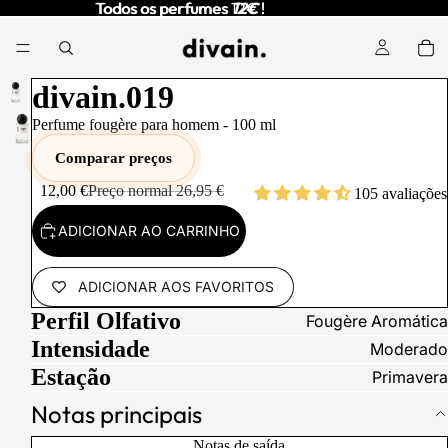
Todos os perfumes 12€ !
Todos os perfumes
12€
!
REPRODUZIR
divain.019
O VÍDEO
Perfume fougère para homem -
100
ml
Comparar preços
12,00 €
Preço normal
26,95 €
105 avaliações
ADICIONAR AO CARRINHO
ADICIONAR AOS FAVORITOS
Perfil Olfativo
Fougère Aromática
Intensidade
Moderado
Estação
Primavera
Notas principais
Notas de saída