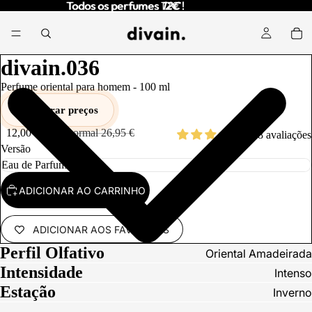
Todos os perfumes 12€ !
Todos os perfumes
12€
!
DUZIR
ÍDEO
divain.036
Perfume oriental para homem -
100
ml
Comparar preços
12,00 €
Preço normal
26,95 €
298 avaliações
Versão
ADICIONAR AO CARRINHO
ADICIONAR AOS FAVORITOS
Perfil Olfativo
Oriental Amadeirada
Intensidade
Intenso
Estação
Inverno