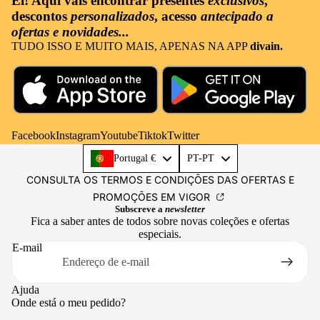
Ei! Aqui vais encontrar
presentes
exclusivos
,
descontos
personalizados
, acesso
antecipado a
ofertas e novidades...
TUDO ISSO E MUITO MAIS, APENAS NA APP
divain.
Facebook
Instagram
Youtube
Tiktok
Twitter
Language
Portugal €
PT-PT
CONSULTA OS TERMOS E CONDIÇÕES DAS OFERTAS E
PROMOÇÕES EM VIGOR
Subscreve a
newsletter
Fica a saber antes de todos sobre novas coleções e ofertas
especiais.
E-mail
Ajuda
Onde está o meu pedido?