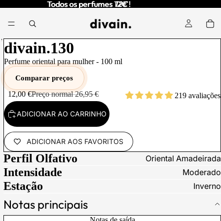
Todos os perfumes 12€ !
Todos os perfumes
12€
!
RODUZIR
divain.130
 VÍDEO
Perfume oriental para mulher -
100
ml
Comparar preços
12,00 €
Preço normal
26,95 €
219 avaliações
ADICIONAR AO CARRINHO
ADICIONAR AOS FAVORITOS
Perfil Olfativo
Oriental Amadeirada
Intensidade
Moderado
Estação
Inverno
Notas principais
Notas de saída