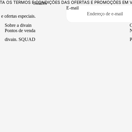
TA OS TERMOS E CONDIÇÕES DAS OFERTAS E PROMOÇÕES EM 
Solares
E-mail
Cuidado facial
e ofertas especiais.
Cuidado da barba
Sobre a divain
C
Pontos de venda
N
Cuidado capilar
divain. SQUAD
P
Cuidado corporal
Lista de desejos
C
Cuidado das mãos
Quem somos?
F
ADICIONAR AO CARRINHO
[12,99 €]
Nutricosmética
divain. CLUBE
Massagem e relaxamento
divain. BLOG
Mapa do site
Mapa de produtos
Black Friday 2025
22461 avaliações
1069
Casa
22.4K