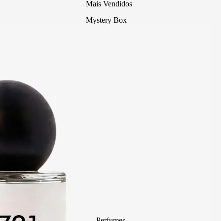
Mais Vendidos
Mystery Box
Body Mist
divain. ZEN
Perfumes