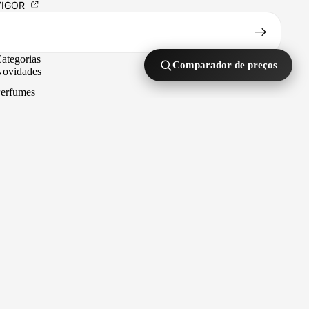
VIGOR
ategorias
Comparador de preços
ovidades
erfumes
osmética
ragrâncias para casa