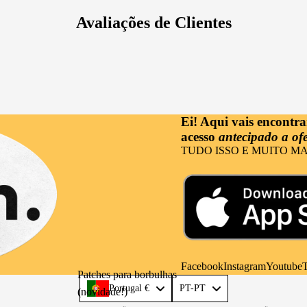
Framboesa
Tuberosa
Avaliações de Clientes
Limão
Sândalo
Gourmand
Cereja
Ei! Aqui vais encontr
Almíscar
acesso
antecipado a ofe
Coco
TUDO ISSO E MUITO MA
Laranja
Ocasiões
Festa
Eventos
Facebook
Instagram
Youtube
T
Patches para borbulhas
Casual
Language
Portugal €
PT-PT
(novidade!)
Escritório