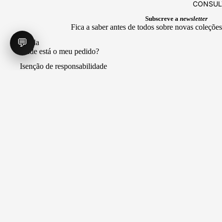
CONSUL
Subscreve a
newsletter
Fica a saber antes de todos sobre novas coleções 
💬
Ajuda
Onde está o meu pedido?
Isenção de responsabilidade
Aviso legal
Política de cookies
Perguntas frequentes
A minha conta
Envios
Devoluções
Descarrega a app!
Verificado por