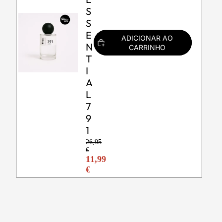
S
S
E
ADICIONAR AO
N
CARRINHO
T
I
A
L
7
9
1
26,95
€
11,99
€